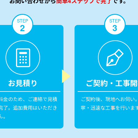
お問い合わせから
簡単4ステップで完了
です。
STEP
STEP
2
3
お見積り
ご契約・工事開
料金のため、ご連絡で見積
ご契約後、現地へお伺い
完了。追加費用はいただき
寧・迅速な工事を行いま
ん。