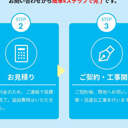
お問い合わせから
簡単4ステップで完了
です。
STEP
STEP
2
3
お見積り
ご契約・工事開
料金のため、ご連絡で見積
ご契約後、現地へお伺い
完了。追加費用はいただき
寧・迅速な工事を行いま
ん。